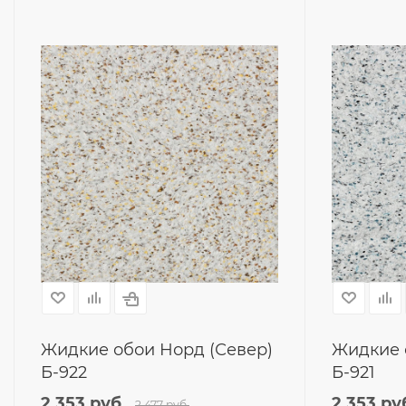
Жидкие обои Норд (Север)
Жидкие 
Б-922
Б-921
2 353
руб.
2 353
ру
2 477
руб.