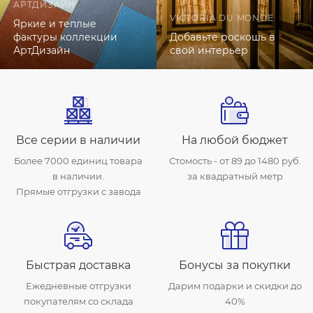
АРТДИЗАЙН
VICTORIA DU MONDE
Яркие и теплые
фактуры коллекции
Добавьте роскошь в
АртДизайн
свой интерьер
Все серии в наличии
На любой бюджет
Более 7000 единиц товара
Стомость - от 89 до 1480 руб.
в наличии.
за квадратный метр
Прямые отгрузки с завода
Быстрая доставка
Бонусы за покупки
Ежедневные отгрузки
Дарим подарки и скидки до
покупателям со склада
40%