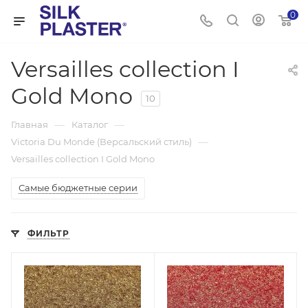
0
Versailles collection I
Gold Mono
10
—
—
Главная
Каталог
—
Victoria Du Monde (Версальский стиль)
Versailles collection I Gold Mono
Самые бюджетные серии
ФИЛЬТР