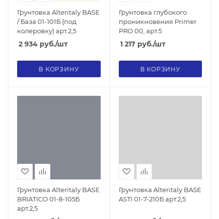
Грунтовка Alteritaly BASE
Грунтовка глубокого
/ База 01-101Б (под
проникновения Primer
колеровку) арт.2,5
PRO 00, арт.5
2 934
руб.
/шт
1 217
руб.
/шт
В КОРЗИНУ
В КОРЗИНУ
Грунтовка Alteritaly BASE
Грунтовка Alteritaly BASE
BRIATICO 01-8-105Б
ASTI 01-7-210Б арт.2,5
арт.2,5