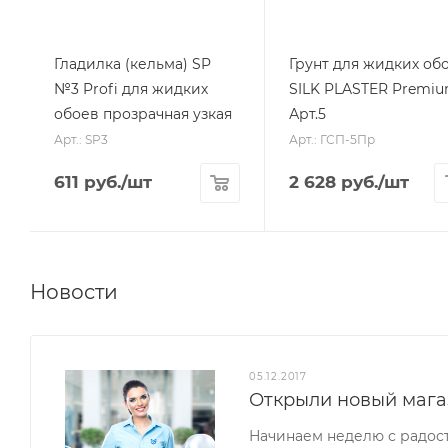
Гладилка (кельма) SP
Грунт для жидких об
№3 Profi для жидких
SILK PLASTER Premi
обоев прозрачная узкая
Арт.5
Арт.: SP3
Арт.: ГСП-5Пр
611
руб.
/шт
2 628
руб.
/шт
Новости
05.12.2017
Открыли новый мага
Начинаем неделю с радос