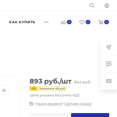
КАК КУПИТЬ
0
0
0
893
руб.
/шт
941
руб.
-
5
%
Экономия
48
руб.
Цена указана без учета НДС
Нашли дешевле? Сделаем скидку!