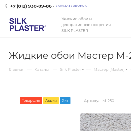
+7 (812) 930-09-86
ЗАКАЗАТЬ ЗВОНОК
Жидкие обои и
декоративные покрытия
SILK PLASTER
Жидкие обои Мастер М-
—
—
—
Главная
Каталог
Silk Plaster
Мастер (Master)
Товар дня
Акция
Хит
Артикул:
М-250