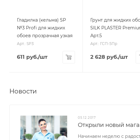
Гладилка (кельма) SP
Грунт для жидких об
№3 Profi для жидких
SILK PLASTER Premi
обоев прозрачная узкая
Арт.5
Арт.: SP3
Арт.: ГСП-5Пр
611
руб.
/шт
2 628
руб.
/шт
Новости
05.12.2017
Открыли новый мага
Начинаем неделю с радос