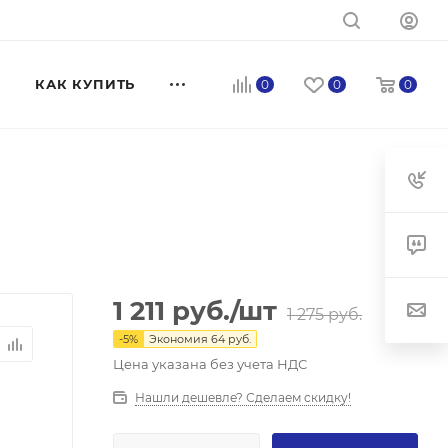
КАК КУПИТЬ
0
0
0
1 211
руб.
/шт
1 275
руб.
-
5
%
Экономия
64
руб.
Цена указана без учета НДС
Нашли дешевле? Сделаем скидку!